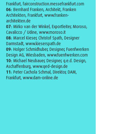
Frankfurt,
fairconstruction.messefrankfurt.com
06:
Bernhard Franken, Architekt, Franken
Architekten, Frankfurt,
www.franken-
architekten.de
07:
Mirko van der Winkel, Exportleiter, Moroso,
Cavalicco / Udine,
www.moroso.it
08:
Marcel Kieser, Christof Spath, Designer
Darmstadt,
www.kieserspath.de
09:
Holger Schmidhuber, Designer, Fuenfwerken
Design AG, Wiesbaden,
www.fuenfwerken.com
10:
Michael Neubauer, Designer, q.e.d. Design,
Aschaffenburg,
www.qed-design.de
11:
Peter Cachola Schmal, Direktor, DAM,
Frankfurt,
www.dam-online.de