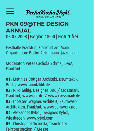
PKN 09@THE DESIGN
ANNUAL
05.07.2008
| Beginn 18:00 | Eintritt frei
Festhalle Frankfurt, Frankfurt am Main
Organisation:
Botho Reichmann, Jazzunique
Moderator: Peter Cachola Schmal, DAM,
Frankfurt
01:
Matthias Böttger, Architekt, Raumtaktik,
Berlin,
www.raumtaktik.de
02:
Niko Gültig, Designer, DDC / Crossmark,
Frankfurt,
www.ddc.de
/
www.crossmark.de
03:
Thorsten Wagner, Architekt, Raumwerk
Architekten, Frankfurt,
www.raumwerk.net
04:
Alexander Rybol, Designer, Rybol,
Wiesbaden,
www.rybol.com
05:
Christopher Sicurella, Teamleiter
Fairconstruction / Messe