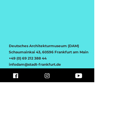
Deutsches Architekturm
useum (DAM)
Schaumainkai 43, 60596 Frankfurt am Main
+49 (0) 69 212 388 44
infodam@stadt-frankfurt.de
www.dam-online.de
© 2020 by Deutsches Architekturmuseum
devised and shared by Klein Dytham
architecture
pechakucha.com
Kooperationspartner
Deutsches Architekturmuseum